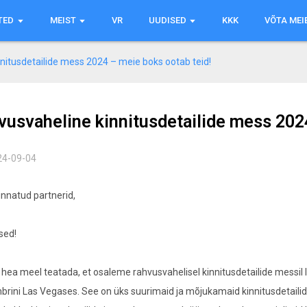
TED
MEIST
VR
UUDISED
KKK
VÕTA MEI
nitusdetailide mess 2024 – meie boks ootab teid!
vusvaheline kinnitusdetailide mess 2024
24-09-04
hinnatud partnerid,
sed!
 hea meel teatada, et osaleme rahvusvahelisel kinnitusdetailide messil
rini Las Vegases. See on üks suurimaid ja mõjukamaid kinnitusdetailid