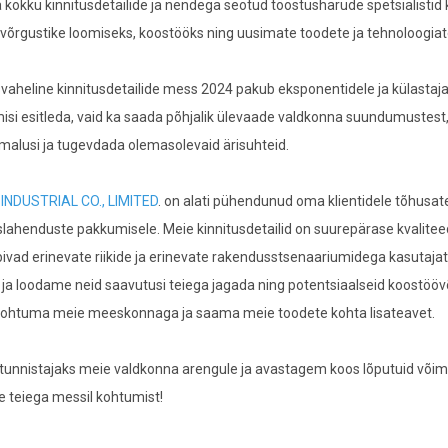
 kokku kinnitusdetailide ja nendega seotud tööstusharude spetsialisti
võrgustike loomiseks, koostööks ning uusimate toodete ja tehnoloogia
aheline kinnitusdetailide mess 2024 pakub eksponentidele ja külastaj
si esitleda, vaid ka saada põhjalik ülevaade valdkonna suundumustest,
malusi ja tugevdada olemasolevaid ärisuhteid.
INDUSTRIAL CO., LIMITED
. on alati pühendunud oma klientidele tõhusat
slahenduste pakkumisele. Meie kinnitusdetailid on suurepärase kvalitee
ivad erinevate riikide ja erinevate rakendusstsenaariumidega kasutajatel
 ja loodame neid saavutusi teiega jagada ning potentsiaalseid koostööv
 kohtuma meie meeskonnaga ja saama meie toodete kohta lisateavet.
unnistajaks meie valdkonna arengule ja avastagem koos lõputuid võimalu
 teiega messil kohtumist!