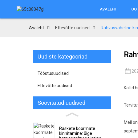
AVALEHT
TOO
Avaleht
Ettevõtte uudised
Rahvusvaheline kin
Rah
Uudiste kategooriad
20
Tööstusuudised
Ettevõtte uudised
Kallid 
Soovitatud uudised
Tervitu
Meil on
Raskete koormate
septemb
kinnitamine: õige