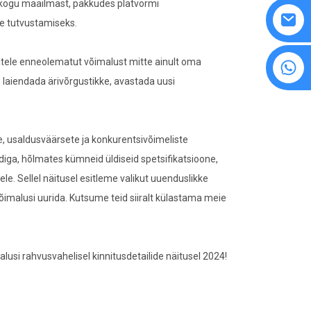
d kogu maailmast, pakkudes platvormi
te tutvustamiseks.
atele enneolematut võimalust mitte ainult oma
8615594860638
 laiendada ärivõrgustikke, avastada uusi
e, usaldusväärsete ja konkurentsivõimeliste
diga, hõlmates kümneid üldiseid spetsifikatsioone,
e. Sellel näitusel esitleme valikut uuenduslikke
õimalusi uurida. Kutsume teid siiralt külastama meie
si rahvusvahelisel kinnitusdetailide näitusel 2024!