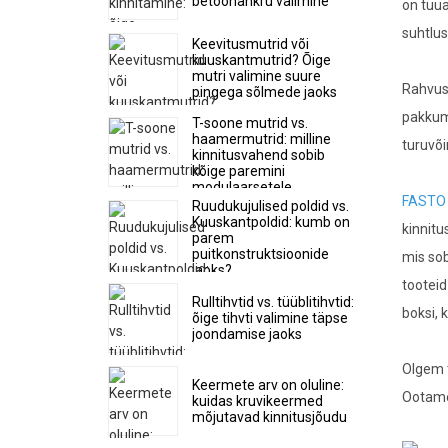
betoonankru valimine
on tuua
suhtlus
Keevitusmutrid või
kuuskantmutrid? Õige
mutri valimine suure
Rahvusv
pingega sõlmede jaoks
pakkumi
T-soone mutrid vs.
haamermutrid: milline
turuvõi
kinnitusvahend sobib
kõige paremini
modulaarsetele
FASTO 
alumiiniumsüsteemidele?
Ruudukujulised poldid vs.
Kuuskantpoldid: kumb on
kinnitu
parem
puitkonstruktsioonide
mis sob
jaoks?
tooteid
Rulltihvtid vs. tüüblitihvtid:
boksi,
õige tihvti valimine täpse
joondamise jaoks
Olgem t
Keermete arv on oluline:
Ootame
kuidas kruvikeermed
mõjutavad kinnitusjõudu