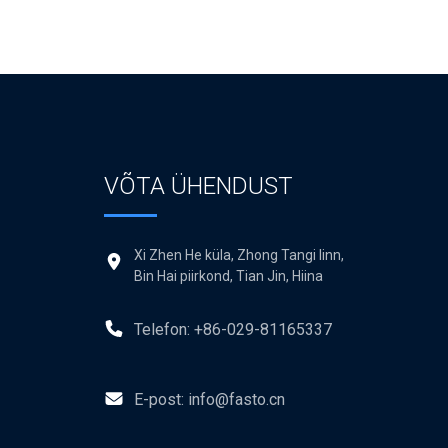
VÕTA ÜHENDUST
Xi Zhen He küla, Zhong Tangi linn,
Bin Hai piirkond, Tian Jin, Hiina
Telefon: +86-029-81165337
E-post: info@fasto.cn