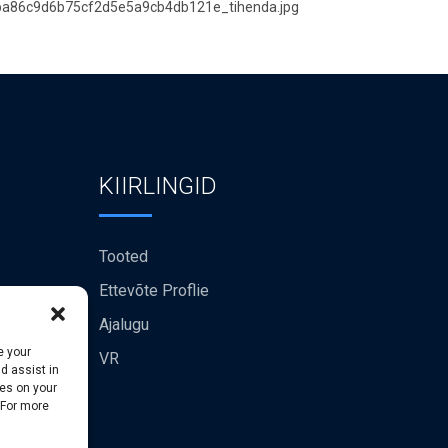
KIIRLINGID
Tooted
Ettevõte Proflie
Ajalugu
e your
VR
d assist in
ies on your
 For more