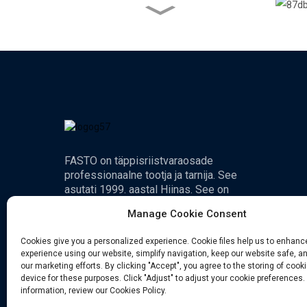
Kas bimetallkruvid on
piisavalt tugevad? Klass,
kate ja jõudlus selgitatud
Lukustusseibide varjatud
rolli uurimine pikaajalise
poltide turvalisuse
tagamisel
Keermelõikamine vs
keermerullimiskruvid: mis
on tegelik erinevus?
FASTO on täppisriistvaraosade
professionaalne tootja ja tarnija. See
Ruudukujuliste pähklite
asutati 1999. aastal Hiinas. See on
varjatud tugevus: millal ja
läbinud ISO 9001: 2000
miks neid kasutada
Manage Cookie Consent
kvaliteedisertifikaadi.
Cookies give you a personalized experience. Cookie files help us to enhanc
experience using our website, simplify navigation, keep our website safe, an
our marketing efforts. By clicking "Accept", you agree to the storing of cook
device for these purposes. Click "Adjust" to adjust your cookie preferences.
information, review our Cookies Policy.