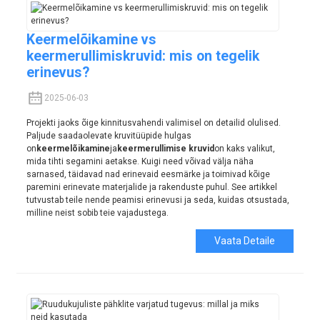
Keermelõikamine vs
keermerullimiskruvid: mis on tegelik
erinevus?
2025-06-03
Projekti jaoks õige kinnitusvahendi valimisel on detailid olulised.
Paljude saadaolevate kruvitüüpide hulgas
on
keermelõikamine
ja
keermerullimise kruvid
on kaks valikut,
mida tihti segamini aetakse. Kuigi need võivad välja näha
sarnased, täidavad nad erinevaid eesmärke ja toimivad kõige
paremini erinevate materjalide ja rakenduste puhul. See artikkel
tutvustab teile nende peamisi erinevusi ja seda, kuidas otsustada,
milline neist sobib teie vajadustega.
Vaata Detaile