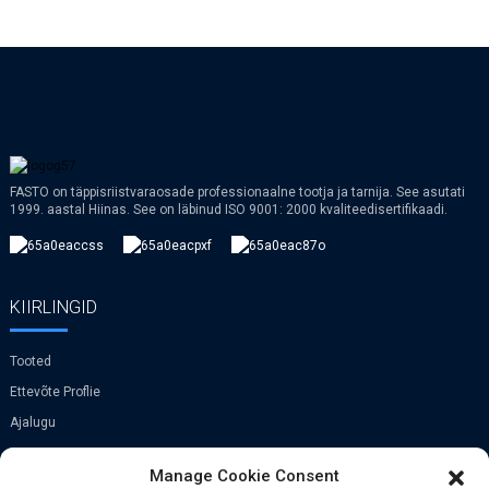
FASTO on täppisriistvaraosade professionaalne tootja ja tarnija. See asutati
1999. aastal Hiinas. See on läbinud ISO 9001: 2000 kvaliteedisertifikaadi.
KIIRLINGID
Tooted
Ettevõte Proflie
Ajalugu
VR
Manage Cookie Consent