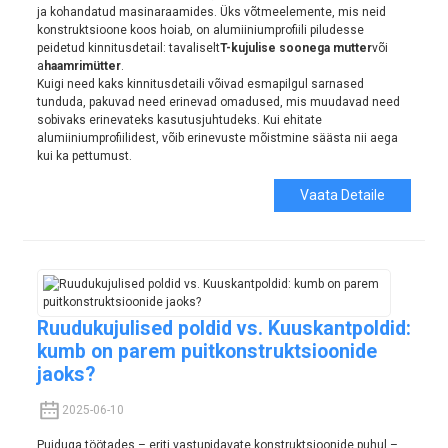
ja kohandatud masinaraamides. Üks võtmeelemente, mis neid
konstruktsioone koos hoiab, on alumiiniumprofiili piludesse
peidetud kinnitusdetail: tavaliselt
T-kujulise soonega mutter
või
a
haamrimütter
.
Kuigi need kaks kinnitusdetaili võivad esmapilgul sarnased
tunduda, pakuvad need erinevad omadused, mis muudavad need
sobivaks erinevateks kasutusjuhtudeks. Kui ehitate
alumiiniumprofiilidest, võib erinevuste mõistmine säästa nii aega
kui ka pettumust.
Vaata Detaile
Ruudukujulised poldid vs. Kuuskantpoldid:
kumb on parem puitkonstruktsioonide
jaoks?
2025-06-10
Puiduga töötades – eriti vastupidavate konstruktsioonide puhul –