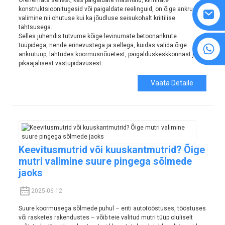
konstruktsioonitugesid või paigaldate reelinguid, on õige ankru
valimine nii ohutuse kui ka jõudluse seisukohalt kriitilise
tähtsusega.
Selles juhendis tutvume kõige levinumate betoonankrute
8615594860638
tüüpidega, nende erinevustega ja sellega, kuidas valida õige
ankrutüüp, lähtudes koormusnõuetest, paigalduskeskkonnast ja
pikaajalisest vastupidavusest.
Vaata Detaile
Keevitusmutrid või kuuskantmutrid? Õige
mutri valimine suure pingega sõlmede
jaoks
2025-06-12
Suure koormusega sõlmede puhul – eriti autotööstuses, tööstuses
või rasketes rakendustes – võib teie valitud mutri tüüp oluliselt