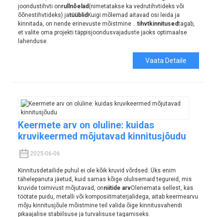
joondustihvti on
rullnõelad
(nimetatakse ka vedrutihvtideks või
õõnestihvtideks) ja
tüüblid
Kuigi mõlemad aitavad osi leida ja
kinnitada, on nende erinevuste mõistmine ...
tihvtkinnitused
tagab,
et valite oma projekti täppisjoondusvajaduste jaoks optimaalse
lahenduse.
Vaata Detaile
Keermete arv on oluline: kuidas
kruvikeermed mõjutavad kinnitusjõudu
2025-06-06
Kinnitusdetailide puhul ei ole kõik kruvid võrdsed. Üks enim
tähelepanuta jäetud, kuid samas kõige olulisemaid tegureid, mis
kruvide toimivust mõjutavad, on
niitide arv
Olenemata sellest, kas
töötate puidu, metalli või komposiitmaterjalidega, aitab keermearvu
mõju kinnitusjõule mõistmine teil valida õige kinnitusvahendi
pikaajalise stabiilsuse ja turvalisuse tagamiseks.