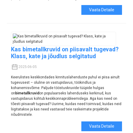
Vaata Detaile
Kas bimetallkruvid on piisavalt tugevad?
Klass, kate ja jõudlus selgitatud
2025-06-05
Keerulistes keskkondades kinnituslahenduste puhul ei piisa ainult
tugevusest – oluline on vastupidavus, töökindlus ja
kohanemisvõime. Paljude tööstuskruvide tüüpide hulgas
on
bimetallkruvid
on populaarseks lahenduseks kerkinud, kus
vastupidavus kohtub keskkonnaprobleemidega. Aga kas need on
tõesti piisavalt tugevad? Uurime, kuidas need toimivad, kuidas neid
liigitatakse ja kas need vastavad teie raskeimate projektide
nõudmistele.
Vaata Detaile