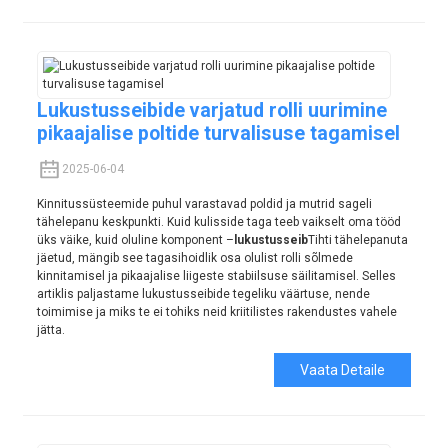
Lukustusseibide varjatud rolli uurimine
pikaajalise poltide turvalisuse tagamisel
2025-06-04
Kinnitussüsteemide puhul varastavad poldid ja mutrid sageli
tähelepanu keskpunkti. Kuid kulisside taga teeb vaikselt oma tööd
üks väike, kuid oluline komponent –
lukustusseib
Tihti tähelepanuta
jäetud, mängib see tagasihoidlik osa olulist rolli sõlmede
kinnitamisel ja pikaajalise liigeste stabiilsuse säilitamisel. Selles
artiklis paljastame lukustusseibide tegeliku väärtuse, nende
toimimise ja miks te ei tohiks neid kriitilistes rakendustes vahele
jätta.
Vaata Detaile