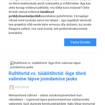
on lihtne keskenduda ainult materjalile ja mõõtmetele. Aga kas
olete kunagi mõelnud poltidele, mis kõike koos hoiavad? Olete
ilmselt näinud mõlemat.
kandilised
poldid
ja
kuuskantpoldid
kasutatakse puitehitistes. Esmapilgul
võivad need tunduda sama töö täitjad – aga tegelikult olenevalt
teie projektist võib nende kahe erinevus olla olulisem, kui arvate.
Räägime sellest, mis neid eristab, eriti puitkonstruktsioonide
kontekstis.
Vaata Detaile
Rulltihvtid vs. tüüblitihvtid: õige tihvti
valimine täpse joondamise jaoks
2025-06-09
Mehaanilised sõlmed – alates autokomponentidest kuni
robootikani – tuginevad täpse positsioneerimise säilitamiseks
väikestele, kuid olulistele kinnitusdetailidele. Kaks kõige levinumat