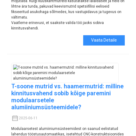
mõjutada. Kuigi kuuskantmutreid kasutatakse laialdaselt ja neid on
lihtne ära tunda, pakuvad keevismutrid spetsiifilisi eeliseid
fikseeritud asukohaga sõlmedes, kus vastupidavus ja tugevus on
vältimatu.
Vaatleme erinevusi, et saaksite valida töö jaoks sobiva
kinnitusvahendi.
Vaata Detaile
T-soone mutrid vs. haamermutrid: milline
kinnitusvahend sobib kõige paremini
modulaarsetele
alumiiniumsüsteemidele?
2025-06-11
Modulaarsetest alumiiniumsüsteemidest on saanud eelistatud
lahendus tööstusautomaatikas, isetehtud CNC-konstruktsioonides