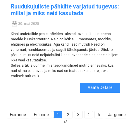
Ruudukujuliste pähklite varjatud tugevus:
millal ja miks neid kasutada
30. mai 2025
Kinnitusdetailide peale mõeldes tulevad tavaliselt esimesena
meelde kuuskantmutrid. Neid on kõikjal – masinates, mööblis,
ehituses ja elektroonikas. Aga kandilised mutrid? Need on
vanemad, haruldasemad ja sageli tähelepanuta jäetud. Siiski on
põhjus, miks neid neljatahulisi kinnitusvahendeid sajandeid hiljem
ikka veel kasutatakse.
Selles artiklis uurime, mis teeb kandilised mutrid erinevaks, kus
nad silma paistavad ja miks nad on teatud rakenduste jaoks
endiselt tark valik.
Vaata Detaile
Esimene
Eelmine
1
2
3
4
5
Järgmine
48