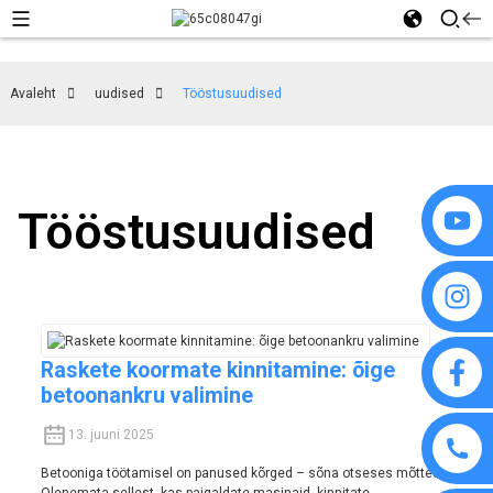
Avaleht
uudised
Tööstusuudised
Tööstusuudised
Raskete koormate kinnitamine: õige
betoonankru valimine
13. juuni 2025
Betooniga töötamisel on panused kõrged – sõna otseses mõttes.
Olenemata sellest, kas paigaldate masinaid, kinnitate