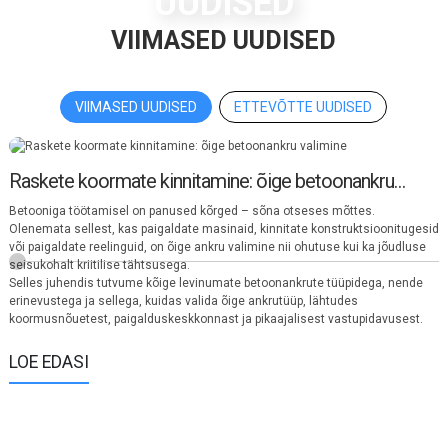
UUDISED
VIIMASED UUDISED
VIIMASED UUDISED
ETTEVÕTTE UUDISED
Raskete koormate kinnitamine: õige betoonankru
K
valimine
Betooniga töötamisel on panused kõrged – sõna otseses mõttes.
v
S
Olenemata sellest, kas paigaldate masinaid, kinnitate konstruktsioonitugesid
d
r
või paigaldate reelinguid, on õige ankru valimine nii ohutuse kui ka jõudluse
k
seisukohalt kriitilise tähtsusega.
k
Selles juhendis tutvume kõige levinumate betoonankrute tüüpidega, nende
e
v
erinevustega ja sellega, kuidas valida õige ankrutüüp, lähtudes
V
koormusnõuetest, paigalduskeskkonnast ja pikaajalisest vastupidavusest.
L
LOE EDASI