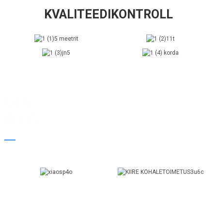
KVALITEEDIKONTROLL
MEIE
EELIS
KIIRE REAGEERIMINE
KIIRE
24-tunnine veebis
KOHALETOIMETAMINE
Kiire kohaletoimetamine