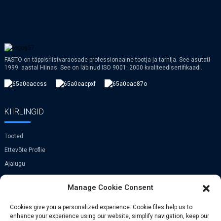
FASTO on täppisriistvaraosade professionaalne tootja ja tarnija. See asutati
1999. aastal Hiinas. See on läbinud ISO 9001: 2000 kvaliteedisertifikaadi.
KIIRLINGID
Tooted
Ettevõte Proflie
Ajalugu
VR
Manage Cookie Consent
VÕTA ÜHENDUST
Cookies give you a personalized experience. Cookie files help us to
enhance your experience using our website, simplify navigation, keep our