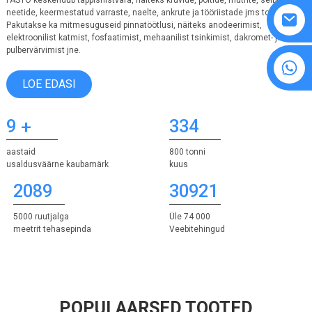
FASTO keskendub täppisriistvara, näiteks kruvide, poltide, mutrite, seibide,
neetide, keermestatud varraste, naelte, ankrute ja tööriistade jms tootmisele.
Pakutakse ka mitmesuguseid pinnatöötlusi, näiteks anodeerimist,
elektroonilist katmist, fosfaatimist, mehaanilist tsinkimist, dakromet- ja
pulbervärvimist jne.
8615594860638
LOE EDASI
9
+
334
aastaid
800 tonni
usaldusväärne kaubamärk
kuus
2089
30921
5000 ruutjalga
Üle 74 000
meetrit tehasepinda
Veebitehingud
POPULAARSED TOOTED