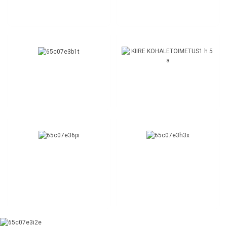
kolme kuni viie päeva jooksul
TEHASE VARUSTUS
TASUTA NÄIDISED
Kiire ja tõhus
Pakkuge tasuta näidiseid
PROFESSIONAALNE
TOE KOHANDAMINE
OEM/ODM on saadaval
DISAIN
Meil on professionaalsed
meeskonnad