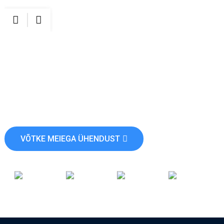
PÜSI ÜHENDUSES
Palun jätke oma soovid ja oleme võrgus 24 tundi ööpäevas.
VÕTKE MEIEGA ÜHENDUST